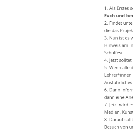
1. Als Erstes
Euch und be
2. Findet unt
die das Proje
3. Nun ist es 
Hinweis am In
Schulfest.
4. Jetzt sollt
5. Wenn alle 
Lehrer*innen 
Ausführliches
6. Dann infor
dann eine An
7. Jetzt wird 
Medien, Kunst,
8. Darauf sol
Besuch von un