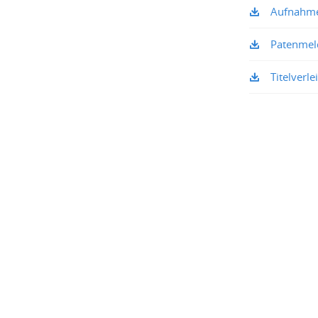
Aufnahme
Patenmel
Titelverl