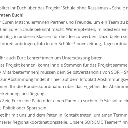
 solltet Ihr Euch über das Projekt "Schule ohne Rassismus - Schul
raten Euch!
er Euren Mitschüler*innen Partner und Freunde, um ein Team zu bi
kt an Eurer Schule bekannt macht. Wir empfehlen, mindestens eine
wichtig, in anderen Klassen für die Idee zu werben. Dazu bieten s
fobrett anbringen, Info in der Schüler*innenzeitung, Tagesordnu
et Ihr auch Eure Lehrer*innen um Unterstützung bitten.
das Projekt kennen, könnt Ihr die Stimmen für das Projekt samme
/ Mitarbeiter*innen) müssen dem Selbstverständnis von SOR – SMC
 zur Abstimmung findet ihr hier auf dem Infoblatt Abstimmungsv
miert Ihr die Bundeskoordination über das Ergebnis der Abstimm
erkennungsbestätigung.
es Zeit, Euch eine Patin oder einen Paten zu suchen. Er/sie sollte
 Politik oder Sport sein.
ltet Ihr mit uns und dem Paten in Kontakt treten, um einen Termin
serer Regionalkoordinationsstelle. Unsere SOR-SMC Teamer*inn