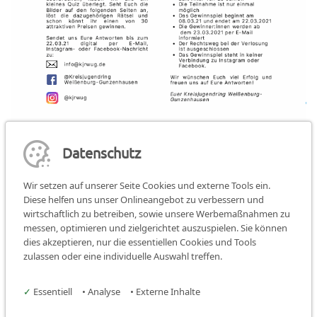
Datenschutz
Wir setzen auf unserer Seite Cookies und externe Tools ein.
Diese helfen uns unser Onlineangebot zu verbessern und
wirtschaftlich zu betreiben, sowie unsere Werbemaßnahmen zu
Teilen:
teilen
teilen
teilen
messen, optimieren und zielgerichtet auszuspielen. Sie können
dies akzeptieren, nur die essentiellen Cookies und Tools
Instagram
Facebook
zulassen oder eine individuelle Auswahl treffen.
Kreisjugendring Weißenburg-
✓
Essentiell
•
Analyse
•
Externe Inhalte
Gunzenhausen