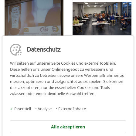
Datenschutz
Wir setzen auf unserer Seite Cookies und externe Tools ein.
Diese helfen uns unser Onlineangebot zu verbessern und
wirtschaftlich zu betreiben, sowie unsere Werbemaßnahmen zu
Teilen:
teilen
teilen
teilen
messen, optimieren und zielgerichtet auszuspielen. Sie können
dies akzeptieren, nur die essentiellen Cookies und Tools
Instagram
Facebook
zulassen oder eine individuelle Auswahl treffen.
Kreisjugendring Weißenburg-
✓
Essentiell
•
Analyse
•
Externe Inhalte
Gunzenhausen
Alle akzeptieren
Bahnhofstraße 2